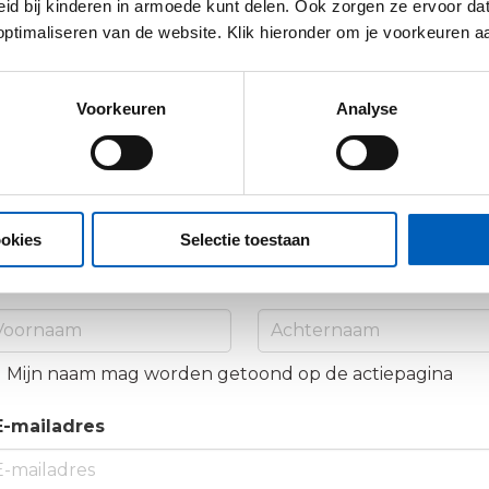
id bij kinderen in armoede kunt delen. Ook zorgen ze ervoor da
 optimaliseren van de website. Klik hieronder om je voorkeuren a
p 3 - Jouw naam en e-maila
Voorkeuren
Analyse
uw naam en e-mailadres worden gebruikt om de betali
 verwerken en om jou een bevestiging te kunnen sture
mpassion kan je daarna een e-mail sturen.
ookies
Selectie toestaan
 Jouw naam
Mijn naam mag worden getoond op de actiepagina
E-mailadres