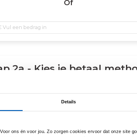
Of
ap 2a - Kies je betaal meth
Ideal
Machtiging
Details
Stap 2b - Kies je bank
 Voor ons én voor jou. Zo zorgen cookies ervoor dat onze site go