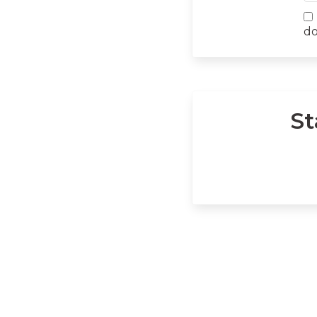
do
St