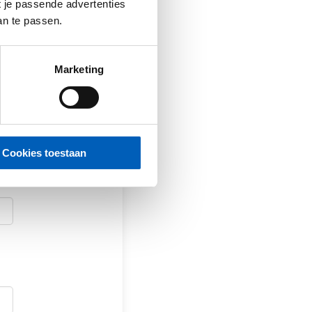
t je passende advertenties
an te passen.
dres
Marketing
ng
n.
Cookies toestaan