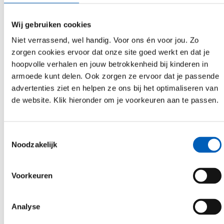
Familie Heijs
€ 3
5 februari 2026
Saskia Uithol
€ 4
5 februari 2026
Wij gebruiken cookies
Jannke Pos
€ 3
5 februari 2026
Niet verrassend, wel handig. Voor ons én voor jou. Zo
zorgen cookies ervoor dat onze site goed werkt en dat je
Danielle Kloeze
€ 3
5 februari 2026
hoopvolle verhalen en jouw betrokkenheid bij kinderen in
Kevin Moolenkamp
€ 2
5 februari 2026
armoede kunt delen. Ook zorgen ze ervoor dat je passende
advertenties ziet en helpen ze ons bij het optimaliseren van
Jacolien Tollenaar
€ 10
5 februari 2026
de website. Klik hieronder om je voorkeuren aan te passen.
Saskia Uithol
€ 3
5 februari 2026
Anoniem
€ 1,50
5 februari 2026
Toestemmingsselectie
Noodzakelijk
Sandra van der Zwaag
€ 1
5 februari 2026
Jenthe Moolenkamp
€ 2,50
5 februari 2026
Voorkeuren
Anoniem
€ 4
5 februari 2026
Yvonne Minnebreuker
€ 2
5 februari 2026
Analyse
Tom Lukas
€ 20
5 februari 2026